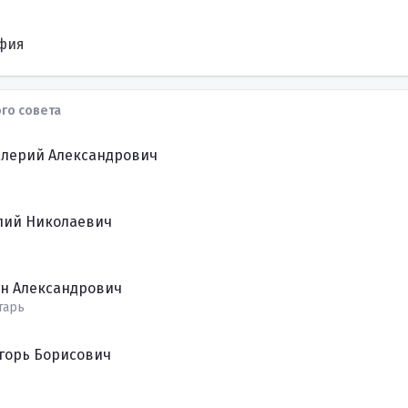
фия
го совета
алерий Александрович
лий Николаевич
н Александрович
тарь
горь Борисович