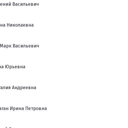
гений Васильевич
на Николаевна
 Марк Васильевич
на Юрьевна
талия Андреевна
аган Ирина Петровна