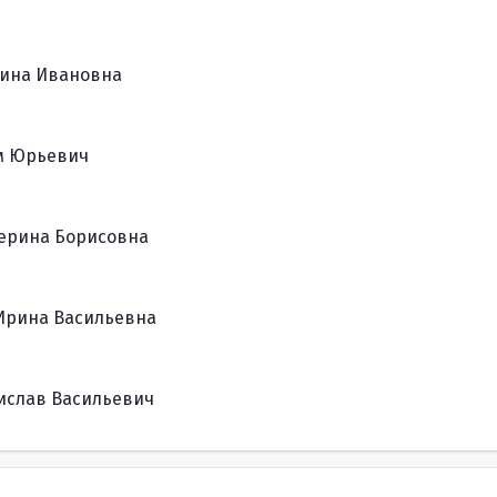
лина Ивановна
м Юрьевич
терина Борисовна
Ирина Васильевна
ислав Васильевич