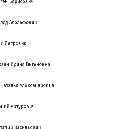
ргей Борисович
олод Адольфович
ли Петровна
азян Ирина Вигеновна
Наталья Александровна
ений Артурович
италий Васильевич