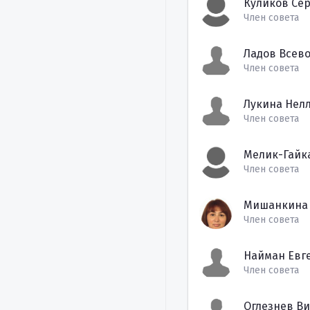
Куликов Се
Член совета
Ладов Всев
Член совета
Лукина Нел
Член совета
Мелик-Гайк
Член совета
Мишанкина 
Член совета
Найман Евг
Член совета
Оглезнев В